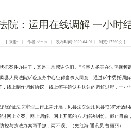
法院：运用在线调解 一小时
[ 来源: | 作者:admin | 发布时间:2020-04-01 | 浏览:
17260
次 ]
频就把案件办结了，真是非常感谢你们。”当事人杨某在法院视频
市凤县人民法院诉讼服务中心征得当事人同意，通过诉中委托调
解，线上制作调解协议、线上签字确认并送达的调解过程，一小
能保证法院审理工作正常开展，凤县法院运用凤县“236”矛盾
通过网上立案、网上调解、网上开庭的方式解决纠纷。截止目前，
情防控与执法办案两手抓，两不误。（史红海 通讯员 曹丽丽）