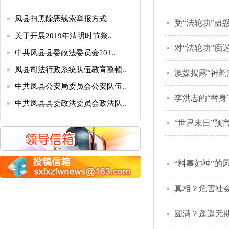
凤县扫黑除恶线索举报方式
受“法轮功”蛊
关于开展2019年清明时节祭..
对“法轮功”痴
中共凤县县委政法委员会201..
凤县司法行政系统队伍教育整顿..
澳媒揭露“神韵
中共凤县公安局委员会公安队伍..
李洪志的“替身
中共凤县县委政法委员会政法队..
关于公开顽瘴痼疾专项整治内容..
“世界末日”预
关于公开征集陕西省“平安鼎”..
公 示
“料事如神”的
关于向省法学会所属研究会推荐..
凤县扫黑除恶线索举报方式
真相？危害社会
关于开展2019年清明时节祭..
圆满？遥遥无期
中共凤县县委政法委员会201..