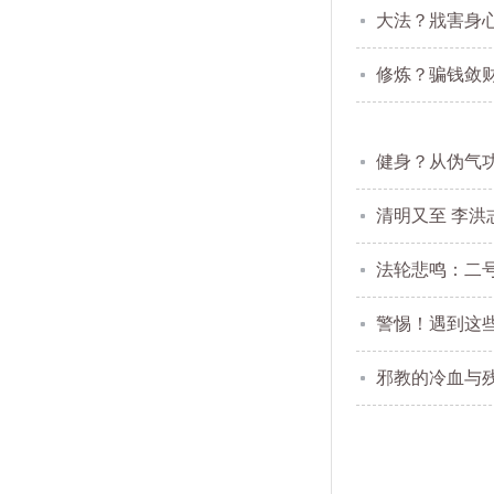
大法？戕害身心
修炼？骗钱敛财
健身？从伪气功
清明又至 李
法轮悲鸣：二
警惕！遇到这
邪教的冷血与