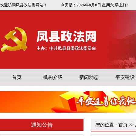
欢迎访问凤县政法委网站！
今天是：
2026年8月8日
星期六
早上好!
凤县司法行政系统队伍教育整顿..
首页
机构介绍
新闻动态
平安建设
中共凤县公安局委员会公安队伍..
中共凤县县委政法委员会政法队..
关于公开顽瘴痼疾专项整治内容..
关于公开征集陕西省“平安鼎”..
通知公告
您的位置：
首页
>>
公 示
关于向省法学会所属研究会推荐..