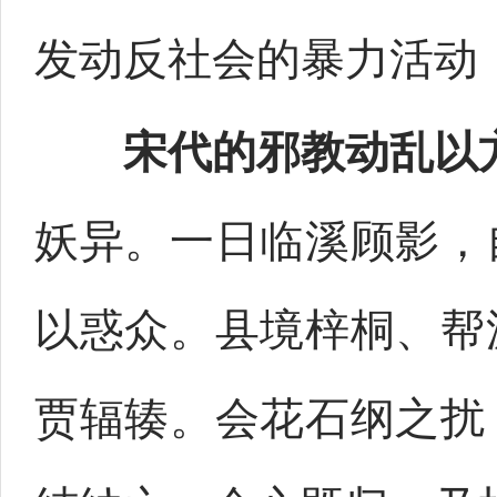
发动反社会的暴力活动
宋代的邪教动乱以
妖异。一日临溪顾影，
以惑众。县境梓桐、帮
贾辐辏。会花石纲之扰