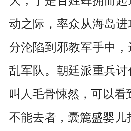
大，于是百姓蜂拥而起
动之际，率众从海岛进
分沦陷到邪教军手中，
乱军队。朝廷派重兵讨
叫人毛骨悚然，可以看
不能去者，囊簏盛婴儿