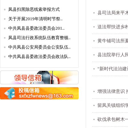
凤县扫黑除恶线索举报方式
县司法局来平
关于开展2019年清明时节祭..
中共凤县县委政法委员会201..
送法帮扶进乡村
凤县司法行政系统队伍教育整顿..
黄牛铺司法所
中共凤县公安局委员会公安队伍..
县法院举行人
中共凤县县委政法委员会政法队..
关于公开顽瘴痼疾专项整治内容..
“新时代法治建
关于公开征集陕西省“平安鼎”..
公 示
增强法律意识 
关于向省法学会所属研究会推荐..
凤县扫黑除恶线索举报方式
留凤关镇组织
关于开展2019年清明时节祭..
砍伐承包树木
中共凤县县委政法委员会201..