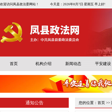
欢迎访问凤县政法委网站！
今天是：
2026年8月7日
星期五
早上好!
凤县司法行政系统队伍教育整顿..
首页
机构介绍
新闻动态
平安建设
中共凤县公安局委员会公安队伍..
中共凤县县委政法委员会政法队..
关于公开顽瘴痼疾专项整治内容..
关于公开征集陕西省“平安鼎”..
公 示
通知公告
您的位置：
首页
>>
关于向省法学会所属研究会推荐..